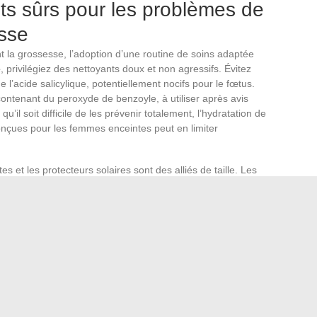
nts sûrs pour les problèmes de
esse
la grossesse, l’adoption d’une routine de soins adaptée
é
, privilégiez des nettoyants doux et non agressifs. Évitez
 l’acide salicylique, potentiellement nocifs pour le fœtus.
contenant du peroxyde de benzoyle, à utiliser après avis
 qu’il soit difficile de les prévenir totalement, l’hydratation de
nçues pour les femmes enceintes peut en limiter
es et les protecteurs solaires sont des alliés de taille. Les
près l’accouchement ; néanmoins, l’utilisation d’écrans
enir leur aggravation. Les femmes enceintes doivent
ubstances controversées, comme les parabènes ou les
es plus épurées.
e les vitamines A, C et E, favorisent la santé de la peau de
 est à proscrire. Consultez un professionnel de santé avant
ux besoins individuels et une sécurité optimale pour le
oin et cosmétiques choisis avec précaution et les conseils
stratégie pour gérer les problèmes de peau durant cette