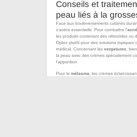
Conseils et traiteme
peau liés à la gross
Face aux bouleversements cutanés durant 
s’avère essentielle. Pour combattre l’
acn
les produits contenant des rétinoïdes ou de
Optez plutôt pour des solutions topiques 
médical. Concernant les
vergetures
, bien
la peau avec des crèmes spécialement co
l’apparition.
Pour le
mélasma
, les crèmes éclaircissant
taches pigmentaires s’atténuent souvent a
solaires à large spectre contribue à prév
s’assurer de choisir des produits sans s
phtalates, et privilégier les formulations l
Les
compléments alimentaires
, tels qu
l’intérieur. Toutefois, l’auto-prescription
toute prise, pour une adaptation précise a
bébé en développement. Les produits de s
médicaux avisés constituent la meilleure 