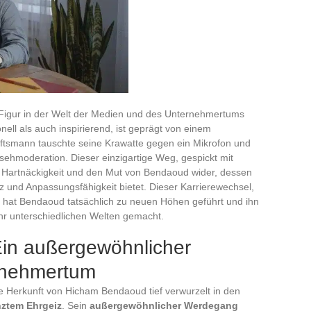
e Figur in der Welt der Medien und des Unternehmertums
ell als auch inspirierend, ist geprägt von einem
smann tauschte seine Krawatte gegen ein Mikrofon und
hmoderation. Dieser einzigartige Weg, gespickt mit
e Hartnäckigkeit und den Mut von Bendaoud wider, dessen
z und Anpassungsfähigkeit bietet. Dieser Karrierewechsel,
n, hat Bendaoud tatsächlich zu neuen Höhen geführt und ihn
hr unterschiedlichen Welten gemacht.
in außergewöhnlicher
rnehmertum
e Herkunft von Hicham Bendaoud tief verwurzelt in den
nztem Ehrgeiz
. Sein
außergewöhnlicher Werdegang