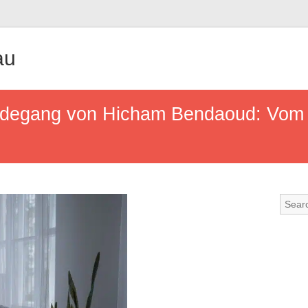
au
erdegang von Hicham Bendaoud: Vom