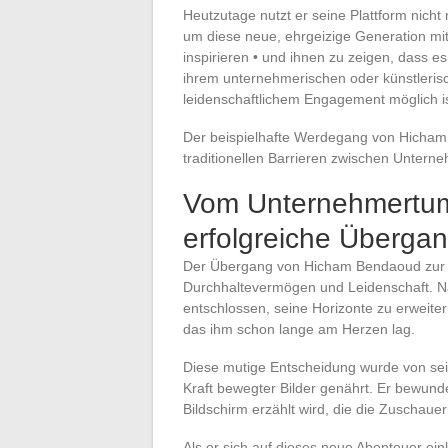
Heutzutage nutzt er seine Plattform nicht
um diese neue, ehrgeizige Generation m
inspirieren • und ihnen zu zeigen, dass e
ihrem unternehmerischen oder künstleris
leidenschaftlichem Engagement möglich ist,
Der beispielhafte Werdegang von Hicham 
traditionellen Barrieren zwischen Unter
Vom Unternehmertum
erfolgreiche Überga
Der Übergang von Hicham Bendaoud zur F
Durchhaltevermögen und Leidenschaft. Nac
entschlossen, seine Horizonte zu erweite
das ihm schon lange am Herzen lag.
Diese mutige Entscheidung wurde von sein
Kraft bewegter Bilder genährt. Er bewunde
Bildschirm erzählt wird, die die Zuschauer
Als er sich auf dieses neue Abenteuer ei