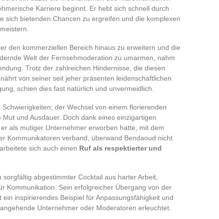
hmerische Karriere beginnt. Er hebt sich schnell durch
ie sich bietenden Chancen zu ergreifen und die komplexen
meistern.
ber den kommerziellen Bereich hinaus zu erweitern und die
ordernde Welt der Fernsehmoderation zu umarmen, nahm
ung. Trotz der zahlreichen Hindernisse, die diesen
ährt von seiner seit jeher präsenten leidenschaftlichen
ng, schien dies fast natürlich und unvermeidlich.
Schwierigkeiten; der Wechsel von einem florierenden
e Mut und Ausdauer. Doch dank eines einzigartigen
ie er als mutiger Unternehmer erworben hatte, mit dem
er Kommunikatoren verband, überwand Bendaoud nicht
arbeitete sich auch einen
Ruf als respektierter und
sorgfältig abgestimmter Cocktail aus harter Arbeit,
r Kommunikation. Sein erfolgreicher Übergang von der
t ein inspirierendes Beispiel für Anpassungsfähigkeit und
e angehende Unternehmer oder Moderatoren erleuchtet.