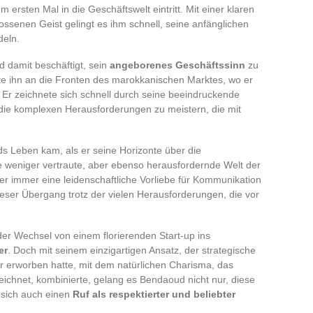
m ersten Mal in die Geschäftswelt eintritt. Mit einer klaren
ossenen Geist gelingt es ihm schnell, seine anfänglichen
deln.
 damit beschäftigt, sein
angeborenes Geschäftssinn
zu
hrte ihn an die Fronten des marokkanischen Marktes, wo er
Er zeichnete sich schnell durch seine beeindruckende
 die komplexen Herausforderungen zu meistern, die mit
 Leben kam, als er seine Horizonte über die
ie weniger vertraute, aber ebenso herausfordernde Welt der
er immer eine leidenschaftliche Vorliebe für Kommunikation
eser Übergang trotz der vielen Herausforderungen, die vor
der Wechsel von einem florierenden Start-up ins
er
. Doch mit seinem einzigartigen Ansatz, der strategische
er erworben hatte, mit dem natürlichen Charisma, das
hnet, kombinierte, gelang es Bendaoud nicht nur, diese
 sich auch einen
Ruf als respektierter und beliebter