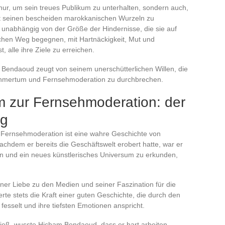
 nur, um sein treues Publikum zu unterhalten, sondern auch,
it seinen bescheiden marokkanischen Wurzeln zu
s unabhängig von der Größe der Hindernisse, die sie auf
chen Weg begegnen, mit Hartnäckigkeit, Mut und
 alle ihre Ziele zu erreichen.
Bendaoud zeugt von seinem unerschütterlichen Willen, die
nehmertum und Fernsehmoderation zu durchbrechen.
 zur Fernsehmoderation: der
ng
ernsehmoderation ist eine wahre Geschichte von
hdem er bereits die Geschäftswelt erobert hatte, war er
rn und ein neues künstlerisches Universum zu erkunden,
er Liebe zu den Medien und seiner Faszination für die
rte stets die Kraft einer guten Geschichte, die durch den
 fesselt und ihre tiefsten Emotionen anspricht.
nließ, wusste Hicham Bendaoud, dass er hart arbeiten