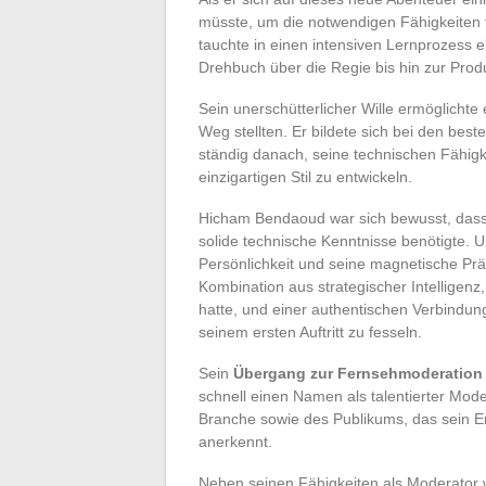
müsste, um die notwendigen Fähigkeiten 
tauchte in einen intensiven Lernprozess e
Drehbuch über die Regie bis hin zur Prod
Sein unerschütterlicher Wille ermöglichte 
Weg stellten. Er bildete sich bei den bes
ständig danach, seine technischen Fähigk
einzigartigen Stil zu entwickeln.
Hicham Bendaoud war sich bewusst, dass e
solide technische Kenntnisse benötigte.
Persönlichkeit und seine magnetische Prä
Kombination aus strategischer Intelligen
hatte, und einer authentischen Verbindun
seinem ersten Auftritt zu fesseln.
Sein
Übergang zur Fernsehmoderation
schnell einen Namen als talentierter Mod
Branche sowie des Publikums, das sein E
anerkennt.
Neben seinen Fähigkeiten als Moderator