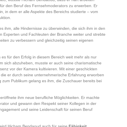
für den Beruf des Fernsehmoderators zu erwerben. Er
in, in dem er alle Aspekte des Bereichs studierte – vom
uktion.
es ihm, alle Hindernisse zu überwinden, die sich ihm in den
ten Experten und Fachleuten der Branche weiter und strebte
eiten zu verbessern und gleichzeitig seinen eigenen
s für den Erfolg in diesem Bereich weit mehr als nur
 Um sich abzuheben, musste er auch seine charismatische
senz vor der Kamera kultivieren. Mit einer geschickten
z, die er durch seine unternehmerische Erfahrung erworben
g zum Publikum gelang es ihm, die Zuschauer bereits bei
eröffnete ihm neue berufliche Möglichkeiten. Er machte
erator und gewann den Respekt seiner Kollegen in der
ngagement und seine Leidenschaft für seinen Beruf
 wird Hicham Bendaoud auch für seine
Fähigkeit