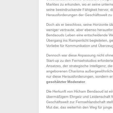
Marktes zu erkunden, wo er seine unterne
seine beeindruckende Fähigkeit hervor, d
Herausforderungen der Geschäftswelt zu 
Doch als er beschloss, seine Horizonte ü
weniger vertraute, aber ebenso herausf
Bendaouds Leben eine entscheidende Wend
Übergang ins Rampenlicht begleiteten, gen
Vorliebe für Kommunikation und Überzeugu
Dennoch war diese Anpassung nicht ohne 
Start-up zu den Fernsehstudios erfordert
Ansatzes, der strategische Intelligenz, d
angeborenen Charisma außergewöhnlich
nur diese Herausforderungen, sondern er
geschätzter Moderator
.
Die Herkunft von Hicham Bendaoud ist ein 
übermäßigem Ehrgeiz und Leidenschaft fü
Geschäftswelt zur Fernsehlandschaft stell
Mut dar, das weiterhin den Weg für jung