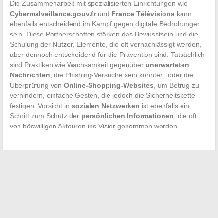
Die Zusammenarbeit mit spezialisierten Einrichtungen wie
Cybermalveillance.gouv.fr
und
France Télévisions
kann
ebenfalls entscheidend im Kampf gegen digitale Bedrohungen
sein. Diese Partnerschaften stärken das Bewusstsein und die
Schulung der Nutzer, Elemente, die oft vernachlässigt werden,
aber dennoch entscheidend für die Prävention sind. Tatsächlich
sind Praktiken wie Wachsamkeit gegenüber
unerwarteten
Nachrichten
, die Phishing-Versuche sein könnten, oder die
Überprüfung von
Online-Shopping-Websites
, um Betrug zu
verhindern, einfache Gesten, die jedoch die Sicherheitskette
festigen. Vorsicht in
sozialen Netzwerken
ist ebenfalls ein
Schritt zum Schutz der
persönlichen Informationen
, die oft
von böswilligen Akteuren ins Visier genommen werden.
←
Die Bedeutung der Beherrschung der französischen
Sprache: ein unbestreitbarer Vorteil
So greifen Sie auf die Wiederholung der Sendung M wie
Maison zu?
→