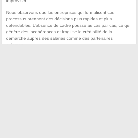
improviser.
Nous observons que les entreprises qui formalisent ces
processus prennent des décisions plus rapides et plus
défendables. L’absence de cadre pousse au cas par cas, ce qui
génère des incohérences et fragilise la crédibilité de la
démarche auprès des salariés comme des partenaires
externes.
Le développement durable et la responsabilité sociale
d’entreprise ne fonctionnent que s’ils sont traduits en
procédures concrètes, portés par la direction et ajustés
régulièrement.
Un programme éthique figé devient obsolète
en moins de deux ans
face à l’évolution des normes et des
attentes sociétales. La mise à jour régulière des dispositifs,
appuyée sur un retour terrain, reste la condition d’une
démarche crédible et durable.
←
Découvrez l’origine de Vladimir Boudnikoff et l’histoire de
ses parents