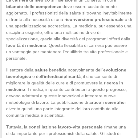
La
carriera di medico
si inserisce in un contesto in cui il
bilancio delle competenze
deve essere costantemente
aggiornato. I professionisti della salute si trovano inevitabilmente
di fronte alla necessità di una
riconversione professionale
o di
una specializzazione accresciuta. La medicina, pur essendo una
disciplina esigente, offre una moltitudine di vie di
specializzazione, grazie alla diversità dei programmi offerti dalla
facoltà di medicina
. Questa flessibilità di carriera può essere
un vantaggio per mantenere l’equilibrio tra vita professionale e
personale.
Il settore della
salute
beneficia notevolmente dell’
evoluzione
tecnologica
e dell’
interdisciplinarità
, il che consente di
migliorare la qualità delle cure e di promuovere la
ricerca in
medicina
. I medici, in quanto contributori a questo progresso,
devono adattarsi a queste innovazioni e integrare nuove
metodologie di lavoro. La pubblicazione di
articoli scientifici
diventa quindi una parte integrante del loro contributo alla
comunità medica e scientifica.
Tuttavia, la
conciliazione lavoro-vita personale
rimane una
sfida importante per i professionisti della salute. Gli studi di