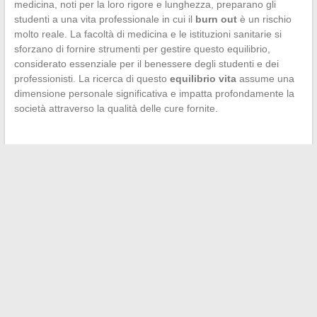
medicina, noti per la loro rigore e lunghezza, preparano gli
studenti a una vita professionale in cui il
burn out
è un rischio
molto reale. La facoltà di medicina e le istituzioni sanitarie si
sforzano di fornire strumenti per gestire questo equilibrio,
considerato essenziale per il benessere degli studenti e dei
professionisti. La ricerca di questo
equilibrio vita
assume una
dimensione personale significativa e impatta profondamente la
società attraverso la qualità delle cure fornite.
←
Il costo di una crociera nel Mediterraneo: cosa sapere
prima di partire
Scegliere la compagnia migliore per una crociera da sogno
→
Search