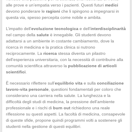
alle prove e un’empatia verso i pazienti. Questi futuri
medici
devono ponderare le
ragioni
che li spingono a impegnarsi in
questa via, spesso percepita come nobile e ambita.
L’impatto dell’
evoluzione tecnologica
e dell’
interdisciplinarità
nel campo della
salute
è innegabile. Gli studenti devono
adattarsi a un ambiente in costante cambiamento, dove la
ricerca in medicina e la pratica clinica si nutrono
reciprocamente. La
ricerca
stessa diventa un pilastro
dell’esperienza universitaria, con la necessità di contribuire alla
comunità scientifica attraverso la
pubblicazione di articoli
scientifici
.
È necessario riflettere sull’
equilibrio vita
e sulla
conciliazione
lavoro-vita personale
, questioni fondamentali per coloro che
considerano una carriera nella salute. La lunghezza e la
difficoltà degli studi di medicina, la pressione dell’ambiente
professionale e i rischi di
burn out
richiedono una reale
riflessione su questi aspetti. La facoltà di medicina, consapevole
di queste sfide, propone quindi programmi volti a sostenere gli
studenti nella gestione di questi equilibri.