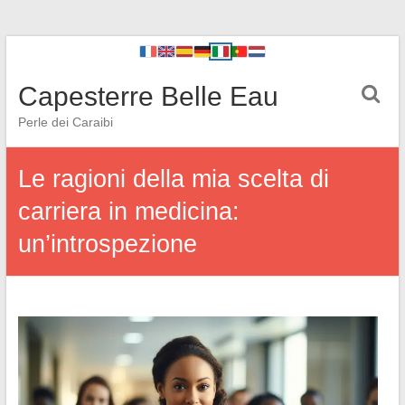
Capesterre Belle Eau
Perle dei Caraibi
Le ragioni della mia scelta di
carriera in medicina:
un’introspezione