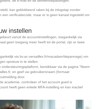
@gistère, de e-mail en de beheertoepassingen.
steld, kan geblokkeerd raken bij de inlogstap zonder
om een verificatiecode, maar er is geen kanaal ingesteld om
uw instellen
ebeurt vanuit de accountinstellingen, toegankelijk via
al geen toegang meer heeft tot de portal, zijn er twee
gankelijk via bv.ac-versailles.fr/macadam/depannage) om
gen opnieuw in te stellen.
 ondersteuningsplatform, bereikbaar via de pagina “Neem
ailles.fr, en geef uw gebruikersnaam (formaat
outmelding door.
de academie, controleer of het account goed is
count heeft geen enkele MFA-instelling en kan inactief