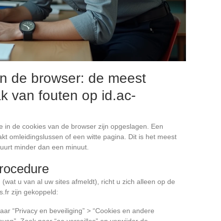
n de browser: de meest
 van fouten op id.ac-
e in de cookies van de browser zijn opgeslagen. Een
t omleidingslussen of een witte pagina. Dit is het meest
uurt minder dan een minuut.
rocedure
(wat u van al uw sites afmeldt), richt u zich alleen op de
.fr zijn gekoppeld:
aar “Privacy en beveiliging” > “Cookies en andere
ven”. Zoek naar “ac-versailles” en verwijder de