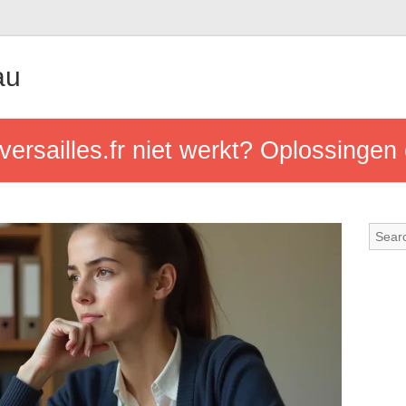
au
versailles.fr niet werkt? Oplossingen 