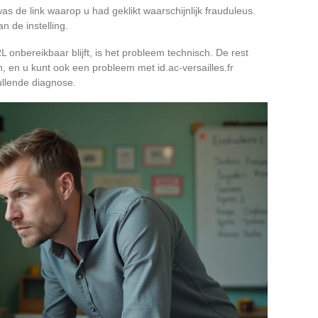
as de link waarop u had geklikt waarschijnlijk frauduleus.
n de instelling.
 onbereikbaar blijft, is het probleem technisch. De rest
ren, en u kunt ook een probleem met id.ac-versailles.fr
llende diagnose.