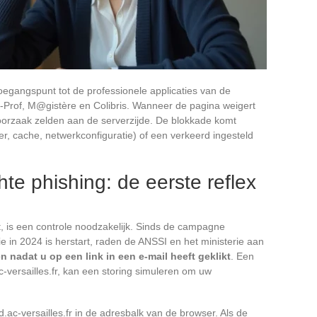
 toegangspunt tot de professionele applicaties van de
i-Prof, M@gistère en Colibris. Wanneer de pagina weigert
e oorzaak zelden aan de serverzijde. De blokkade komt
r, cache, netwerkconfiguratie) of een verkeerd ingesteld
te phishing: de eerste reflex
t, is een controle noodzakelijk. Sinds de campagne
e in 2024 is herstart, raden de ANSSI en het ministerie aan
 nadat u op een link in een e-mail heeft geklikt
. Een
ac-versailles.fr, kan een storing simuleren om uw
.
d.ac-versailles.fr in de adresbalk van de browser. Als de