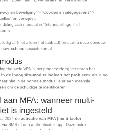
rivacy en beveiliging” > “Cookies en sitegegevens” >
illes” en verwijder.
eling zich meestal in “Site-instellingen” of
steem.
ledig af (niet alleen het tabblad) en start u deze opnieuw
nieuw, schoon sessietoken af.
o-modus
 ingebouwde VPN’s, scriptbeheerders) verstoren het
 in de incognito-modus isoleert het probleem
: als id.ac-
 maar niet in de normale modus, is er een extensie
een om de schuldige te identificeren.
d aan MFA: wanneer multi-
iet is ingesteld
nds 2024 de
activatie van MFA (multi-factor
via SMS of een authenticator-app. Deze extra