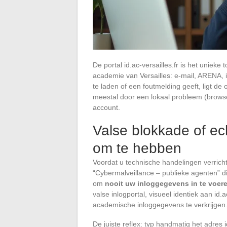
De portal id.ac-versailles.fr is het unieke
academie van Versailles: e-mail, ARENA, 
te laden of een foutmelding geeft, ligt d
meestal door een lokaal probleem (browse
account.
Valse blokkade of ech
om te hebben
Voordat u technische handelingen verrich
“Cybermalveillance – publieke agenten” di
om
nooit uw inloggegevens in te voeren
valse inlogportal, visueel identiek aan id.
academische inloggegevens te verkrijgen
De juiste reflex: typ handmatig het adres i