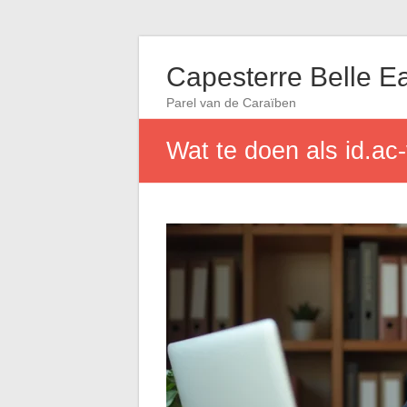
Capesterre Belle E
Parel van de Caraïben
Wat te doen als id.ac-