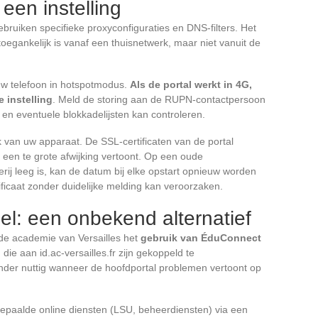
 een instelling
bruiken specifieke proxyconfiguraties en DNS-filters. Het
 toegankelijk is vanaf een thuisnetwerk, maar niet vanuit de
uw telefoon in hotspotmodus.
Als de portal werkt in 4G,
e instelling
. Meld de storing aan de RUPN-contactpersoon
e en eventuele blokkadelijsten kan controleren.
 van uw apparaat. De SSL-certificaten van de portal
 een te grote afwijking vertoont. Op een oude
j leeg is, kan de datum bij elke opstart opnieuw worden
ificaat zonder duidelijke melding kan veroorzaken.
l: een onbekend alternatief
de academie van Versailles het
gebruik van ÉduConnect
ie aan id.ac-versailles.fr zijn gekoppeld te
onder nuttig wanneer de hoofdportal problemen vertoont op
epaalde online diensten (LSU, beheerdiensten) via een