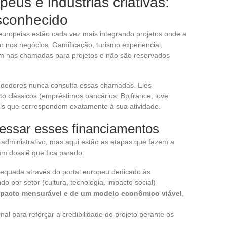
eus e indústrias criativas:
sconhecido
europeias estão cada vez mais integrando projetos onde a
 nos negócios. Gamificação, turismo experiencial,
cem nas chamadas para projetos e não são reservados
dedores nunca consulta essas chamadas. Eles
o clássicos (empréstimos bancários, Bpifrance, love
ais que correspondem exatamente à sua atividade.
cessar esses financiamentos
administrativo, mas aqui estão as etapas que fazem a
um dossiê que fica parado:
dequada através do portal europeu dedicado às
do por setor (cultura, tecnologia, impacto social)
pacto mensurável e de um modelo econômico viável
,
onal para reforçar a credibilidade do projeto perante os