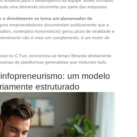
vos voltados para o desempenho da equipe: esses formatos
rando uma demanda recorrente por parte das empresas.
ue
o divertimento se torna um alavancador de
lguns empreendedores documentam publicamente que a
esafios, conteúdos humorísticos) gerou picos de viralidade e
tretenimento não é mais um complemento, é um motor de
ócios no C Fun, economiza-se tempo filtrando diretamente
zenas de plataformas generalistas que misturam tudo.
 infopreneurismo: um modelo
riamente estruturado