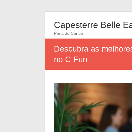
Capesterre Belle E
Perla do Caribe
Descubra as melhores
no C Fun