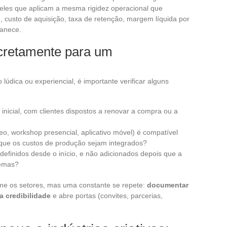
ueles que aplicam a mesma rigidez operacional que
, custo de aquisição, taxa de retenção, margem líquida por
manece.
ncretamente para um
údica ou experiencial, é importante verificar alguns
inicial, com clientes dispostos a renovar a compra ou a
o, workshop presencial, aplicativo móvel) é compatível
ue os custos de produção sejam integrados?
efinidos desde o início, e não adicionados depois que a
lemas?
me os setores, mas uma constante se repete:
documentar
a credibilidade
e abre portas (convites, parcerias,