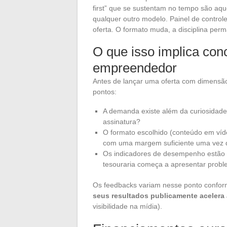
first” que se sustentam no tempo são aq
qualquer outro modelo. Painel de controle
oferta. O formato muda, a disciplina per
O que isso implica co
empreendedor
Antes de lançar uma oferta com dimensão l
pontos:
A demanda existe além da curiosidade 
assinatura?
O formato escolhido (conteúdo em víde
com uma margem suficiente uma vez q
Os indicadores de desempenho estão d
tesouraria começa a apresentar prob
Os feedbacks variam nesse ponto confor
seus resultados publicamente acelera 
visibilidade na mídia).