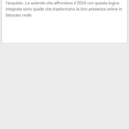
l’acquisto. Le aziende che affrontano il 2024 con questa logica
integrata sono quelle che trasformano la loro presenza online in
fatturato reale.
←
Tutto quello che c’è da sapere sul servizio Excite Mobile e
VOD Wister: funzionamento e vantaggi