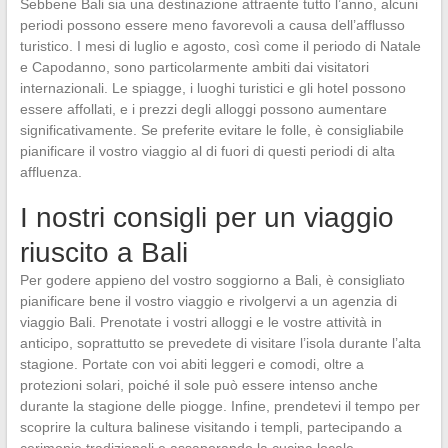
Sebbene Bali sia una destinazione attraente tutto l’anno, alcuni
periodi possono essere meno favorevoli a causa dell’afflusso
turistico. I mesi di luglio e agosto, così come il periodo di Natale
e Capodanno, sono particolarmente ambiti dai visitatori
internazionali. Le spiagge, i luoghi turistici e gli hotel possono
essere affollati, e i prezzi degli alloggi possono aumentare
significativamente. Se preferite evitare le folle, è consigliabile
pianificare il vostro viaggio al di fuori di questi periodi di alta
affluenza.
I nostri consigli per un viaggio
riuscito a Bali
Per godere appieno del vostro soggiorno a Bali, è consigliato
pianificare bene il vostro viaggio e rivolgervi a un agenzia di
viaggio Bali. Prenotate i vostri alloggi e le vostre attività in
anticipo, soprattutto se prevedete di visitare l’isola durante l’alta
stagione. Portate con voi abiti leggeri e comodi, oltre a
protezioni solari, poiché il sole può essere intenso anche
durante la stagione delle piogge. Infine, prendetevi il tempo per
scoprire la cultura balinese visitando i templi, partecipando a
cerimonie tradizionali e assaporando la cucina locale.