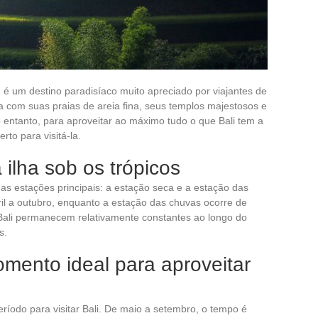
, é um destino paradisíaco muito apreciado por viajantes de
a com suas praias de areia fina, seus templos majestosos e
 entanto, para aproveitar ao máximo tudo o que Bali tem a
rto para visitá-la.
 ilha sob os trópicos
uas estações principais: a estação seca e a estação das
il a outubro, enquanto a estação das chuvas ocorre de
ali permanecem relativamente constantes ao longo do
s.
mento ideal para aproveitar
ríodo para visitar Bali. De maio a setembro, o tempo é