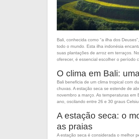
Bali, conhecida como “a ilha dos Deuses”
todo o mundo. Esta ilha indonésia encant
suas plantações de arroz em terraços. No
oferecer, é essencial escolher o período ce
O clima em Bali: uma
Bali beneficia de um clima tropical com d
chuvas. A estação seca se estende de abr
novembro a março. As temperaturas em B
ano, oscilando entre 26 e 30 graus Celsiu
A estação seca: o mo
as praias
A estação seca é considerada o melhor pe