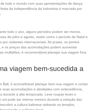
res de todo o mundo com suas apresentações de dança
 a festa da Independência da Indonésia é marcada por
.
rante todo o ano, alguns períodos podem ser menos
meses de julho e agosto, assim como o período de Natal e
por visitantes internacionais. As praias, os pontos
dos, e os preços das acomodações podem aumentar
r as multidões, é recomendável planejar sua viagem fora
uma viagem bem-sucedida a
m Bali, é aconselhável planejar bem sua viagem e contar
e suas acomodações e atividades com antecedência,
lha durante a alta temporada. Leve roupas leves e
s o sol pode ser intenso mesmo durante a estação das
scobrir a cultura balinesa visitando os templos,
degustando a culinária local.