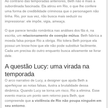
Ao contrário das temporadas anteriores, Beth não é mais a
subordinada fascinada. Ela atirou em Rio, o que lhe confere
uma forma de credibilidade criminosa que o personagem não
tinha. Rio, por sua vez, não busca mais seduzir ou
impressionar: ele impõe, vigia, ameaça.
O que parece tensão romântica nas análises dos fãs é, na
escrita, um
relacionamento de coerção mútua
. Beth fabrica a
moeda falsa porque Rio a obriga. Rio tolera Beth porque ela
possui um know-how que ele não pode substituir facilmente.
Cada um precisa do outro enquanto busca ativamente se livrar
dele.
A questão Lucy: uma virada na
temporada
O arco narrativo de Lucy, a designer que ajuda Beth a
aperfeiçoar as notas falsas, ilustra a brutalidade dessa
dinâmica. Quando Lucy se torna um risco, Rio a elimina. Esse
evento marca um ponto sem retorno para Beth, que
compreende que
a violência de Rio não poupa ninguém em
seu entorno
.