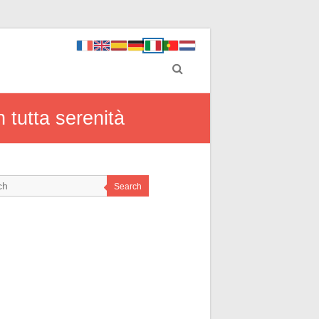
n tutta serenità
Search