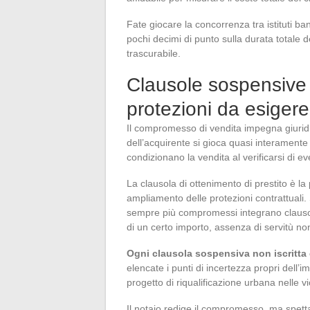
Fate giocare la concorrenza tra istituti ba
pochi decimi di punto sulla durata totale d
trascurabile.
Clausole sospensive
protezioni da esigere
Il compromesso di vendita impegna giurid
dell’acquirente si gioca quasi interamente
condizionano la vendita al verificarsi di eve
La clausola di ottenimento di prestito è l
ampliamento delle protezioni contrattuali.
sempre più compromessi integrano clausole
di un certo importo, assenza di servitù non
Ogni clausola sospensiva non iscritta 
elencate i punti di incertezza propri dell’i
progetto di riqualificazione urbana nelle vi
Il notaio redige il compromesso, ma spetta