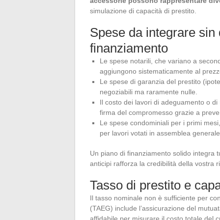
accessorie possono rappresentare diver
simulazione di capacità di prestito.
Spese da integrare sin 
finanziamento
Le spese notarili, che variano a second
aggiungono sistematicamente al prezzo
Le spese di garanzia del prestito (ipote
negoziabili ma raramente nulle.
Il costo dei lavori di adeguamento o di 
firma del compromesso grazie a prevent
Le spese condominiali per i primi mesi, 
per lavori votati in assemblea generale
Un piano di finanziamento solido integra t
anticipi rafforza la credibilità della vostra
Tasso di prestito e capa
Il tasso nominale non è sufficiente per con
(TAEG) include l’assicurazione del mutuatar
affidabile per misurare il costo totale del c