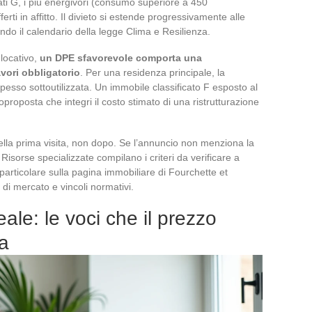
cati G, i più energivori (consumo superiore a 450
ti in affitto. Il divieto si estende progressivamente alle
ondo il calendario della legge Clima e Resilienza.
 locativo,
un DPE sfavorevole comporta una
vori obbligatorio
. Per una residenza principale, la
esso sottoutilizzata. Un immobile classificato F esposto al
proposta che integri il costo stimato di una ristrutturazione
lla prima visita, non dopo. Se l’annuncio non menziona la
 Risorse specializzate compilano i criteri da verificare a
 particolare sulla pagina immobiliare di Fourchette et
i di mercato e vincoli normativi.
ale: le voci che il prezzo
a