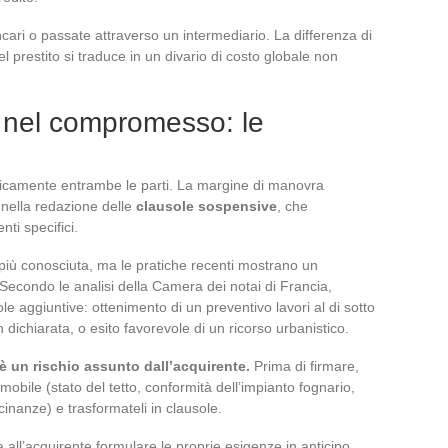
ncari o passate attraverso un intermediario. La differenza di
el prestito si traduce in un divario di costo globale non
 nel compromesso: le
icamente entrambe le parti. La margine di manovra
 nella redazione delle
clausole sospensive
, che
nti specifici.
a più conosciuta, ma le pratiche recenti mostrano un
 Secondo le analisi della Camera dei notai di Francia,
 aggiuntive: ottenimento di un preventivo lavori al di sotto
 dichiarata, o esito favorevole di un ricorso urbanistico.
è un rischio assunto dall’acquirente.
Prima di firmare,
mmobile (stato del tetto, conformità dell’impianto fognario,
cinanze) e trasformateli in clausole.
 all’acquirente formulare le proprie esigenze in anticipo.