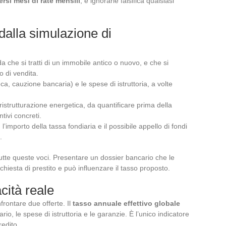
si mesi di rate mensili
, e ignorarle falsifica qualsiasi
dalla simulazione di
a che si tratti di un immobile antico o nuovo, e che si
 di vendita.
ca, cauzione bancaria) e le spese di istruttoria, a volte
ristrutturazione energetica, da quantificare prima della
ivi concreti.
l’importo della tassa fondiaria e il possibile appello di fondi
.
utte queste voci. Presentare un dossier bancario che le
 richiesta di prestito e può influenzare il tasso proposto.
cità reale
frontare due offerte. Il
tasso annuale effettivo globale
io, le spese di istruttoria e le garanzie. È l’unico indicatore
redito.