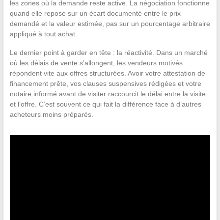
les zones où la demande reste active. La négociation fonctionne
quand elle repose sur un écart documenté entre le prix
demandé et la valeur estimée, pas sur un pourcentage arbitraire
appliqué à tout achat.
Le dernier point à garder en tête : la réactivité. Dans un marché
où les délais de vente s’allongent, les vendeurs motivés
répondent vite aux offres structurées. Avoir votre attestation de
financement prête, vos clauses suspensives rédigées et votre
notaire informé avant de visiter raccourcit le délai entre la visite
et l’offre. C’est souvent ce qui fait la différence face à d’autres
acheteurs moins préparés.