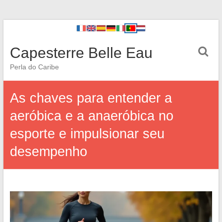
Capesterre Belle Eau
Perla do Caribe
As chaves para entender a
aeróbica e a anaeróbica no
esporte e impulsionar seu
desempenho