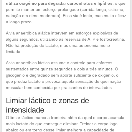
utiliza oxigênio para degradar carboidratos e lipídios
, o que
permite manter um esforço prolongado (corrida longa, ciclismo,
natação em ritmo moderado). Essa via é lenta, mas muito eficaz
a longo prazo.
A via anaeróbica alática intervém em esforços explosivos de
alguns segundos, utilizando as reservas de ATP e fosfocreatina.
Não há produção de lactato, mas uma autonomia muito
limitada.
A via anaeróbica láctica assume o controle para esforços
sustentados entre quinze segundos e dois a três minutos. O
glicogênio é degradado sem aporte suficiente de oxigênio, o
que produz lactato e provoca aquela sensação de queimação
muscular bem conhecida por praticantes de intervalados.
Limiar láctico e zonas de
intensidade
O limiar láctico marca a fronteira além da qual o corpo acumula
mais lactato do que consegue eliminar. Treinar o corpo logo
abaixo ou em torno desse limiar melhora a capacidade de