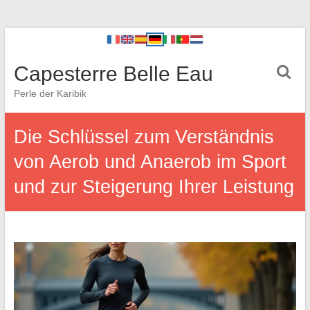
Capesterre Belle Eau
Perle der Karibik
Die Schlüssel zum Verständnis
von Aerob und Anaerob im Sport
und zur Steigerung Ihrer Leistung