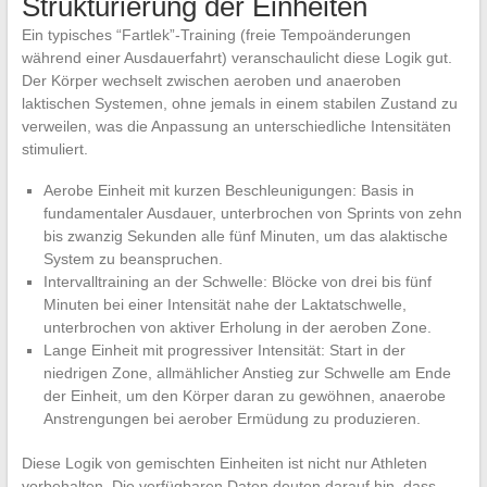
Strukturierung der Einheiten
Ein typisches “Fartlek”-Training (freie Tempoänderungen
während einer Ausdauerfahrt) veranschaulicht diese Logik gut.
Der Körper wechselt zwischen aeroben und anaeroben
laktischen Systemen, ohne jemals in einem stabilen Zustand zu
verweilen, was die Anpassung an unterschiedliche Intensitäten
stimuliert.
Aerobe Einheit mit kurzen Beschleunigungen: Basis in
fundamentaler Ausdauer, unterbrochen von Sprints von zehn
bis zwanzig Sekunden alle fünf Minuten, um das alaktische
System zu beanspruchen.
Intervalltraining an der Schwelle: Blöcke von drei bis fünf
Minuten bei einer Intensität nahe der Laktatschwelle,
unterbrochen von aktiver Erholung in der aeroben Zone.
Lange Einheit mit progressiver Intensität: Start in der
niedrigen Zone, allmählicher Anstieg zur Schwelle am Ende
der Einheit, um den Körper daran zu gewöhnen, anaerobe
Anstrengungen bei aerober Ermüdung zu produzieren.
Diese Logik von gemischten Einheiten ist nicht nur Athleten
vorbehalten. Die verfügbaren Daten deuten darauf hin, dass