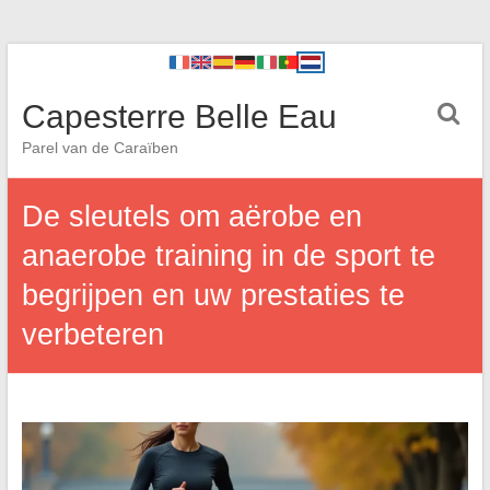
Capesterre Belle Eau
Parel van de Caraïben
De sleutels om aërobe en
anaerobe training in de sport te
begrijpen en uw prestaties te
verbeteren