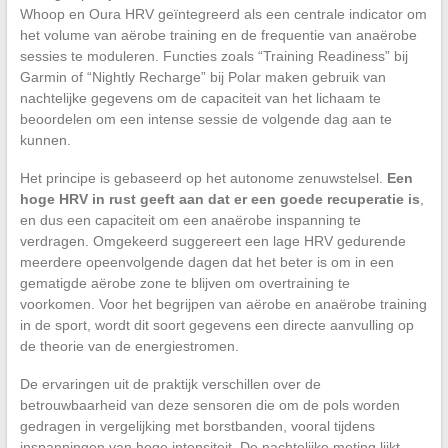
Whoop en Oura HRV geïntegreerd als een centrale indicator om
het volume van aërobe training en de frequentie van anaërobe
sessies te moduleren. Functies zoals “Training Readiness” bij
Garmin of “Nightly Recharge” bij Polar maken gebruik van
nachtelijke gegevens om de capaciteit van het lichaam te
beoordelen om een intense sessie de volgende dag aan te
kunnen.
Het principe is gebaseerd op het autonome zenuwstelsel.
Een
hoge HRV in rust geeft aan dat er een goede recuperatie is
,
en dus een capaciteit om een anaërobe inspanning te
verdragen. Omgekeerd suggereert een lage HRV gedurende
meerdere opeenvolgende dagen dat het beter is om in een
gematigde aërobe zone te blijven om overtraining te
voorkomen. Voor het begrijpen van aërobe en anaërobe training
in de sport, wordt dit soort gegevens een directe aanvulling op
de theorie van de energiestromen.
De ervaringen uit de praktijk verschillen over de
betrouwbaarheid van deze sensoren die om de pols worden
gedragen in vergelijking met borstbanden, vooral tijdens
inspanningen van hoge intensiteit. De nachtelijke meting lijkt