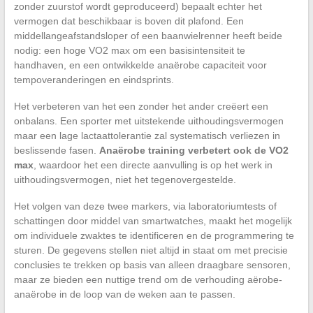
zonder zuurstof wordt geproduceerd) bepaalt echter het
vermogen dat beschikbaar is boven dit plafond. Een
middellangeafstandsloper of een baanwielrenner heeft beide
nodig: een hoge VO2 max om een basisintensiteit te
handhaven, en een ontwikkelde anaërobe capaciteit voor
tempoveranderingen en eindsprints.
Het verbeteren van het een zonder het ander creëert een
onbalans. Een sporter met uitstekende uithoudingsvermogen
maar een lage lactaattolerantie zal systematisch verliezen in
beslissende fasen.
Anaërobe training verbetert ook de VO2
max
, waardoor het een directe aanvulling is op het werk in
uithoudingsvermogen, niet het tegenovergestelde.
Het volgen van deze twee markers, via laboratoriumtests of
schattingen door middel van smartwatches, maakt het mogelijk
om individuele zwaktes te identificeren en de programmering te
sturen. De gegevens stellen niet altijd in staat om met precisie
conclusies te trekken op basis van alleen draagbare sensoren,
maar ze bieden een nuttige trend om de verhouding aërobe-
anaërobe in de loop van de weken aan te passen.