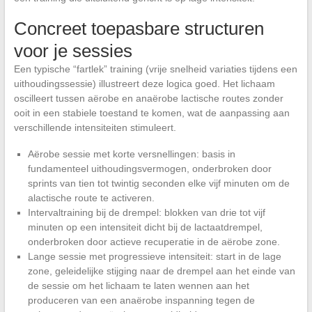
Concreet toepasbare structuren
voor je sessies
Een typische “fartlek” training (vrije snelheid variaties tijdens een
uithoudingssessie) illustreert deze logica goed. Het lichaam
oscilleert tussen aërobe en anaërobe lactische routes zonder
ooit in een stabiele toestand te komen, wat de aanpassing aan
verschillende intensiteiten stimuleert.
Aërobe sessie met korte versnellingen: basis in
fundamenteel uithoudingsvermogen, onderbroken door
sprints van tien tot twintig seconden elke vijf minuten om de
alactische route te activeren.
Intervaltraining bij de drempel: blokken van drie tot vijf
minuten op een intensiteit dicht bij de lactaatdrempel,
onderbroken door actieve recuperatie in de aërobe zone.
Lange sessie met progressieve intensiteit: start in de lage
zone, geleidelijke stijging naar de drempel aan het einde van
de sessie om het lichaam te laten wennen aan het
produceren van een anaërobe inspanning tegen de