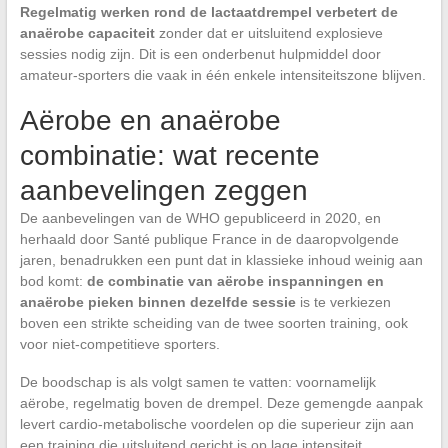
Regelmatig werken rond de lactaatdrempel verbetert de
anaërobe capaciteit
zonder dat er uitsluitend explosieve
sessies nodig zijn. Dit is een onderbenut hulpmiddel door
amateur-sporters die vaak in één enkele intensiteitszone blijven.
Aërobe en anaërobe
combinatie: wat recente
aanbevelingen zeggen
De aanbevelingen van de WHO gepubliceerd in 2020, en
herhaald door Santé publique France in de daaropvolgende
jaren, benadrukken een punt dat in klassieke inhoud weinig aan
bod komt:
de combinatie van aërobe inspanningen en
anaërobe pieken binnen dezelfde sessie
is te verkiezen
boven een strikte scheiding van de twee soorten training, ook
voor niet-competitieve sporters.
De boodschap is als volgt samen te vatten: voornamelijk
aërobe, regelmatig boven de drempel. Deze gemengde aanpak
levert cardio-metabolische voordelen op die superieur zijn aan
een training die uitsluitend gericht is op lage intensiteit.