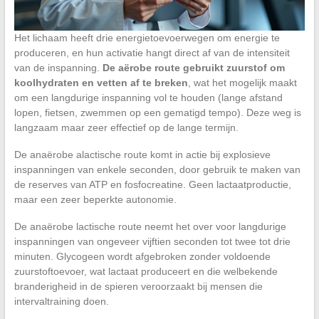
Het lichaam heeft drie energietoevoerwegen om energie te
produceren, en hun activatie hangt direct af van de intensiteit
van de inspanning.
De aërobe route gebruikt zuurstof om
koolhydraten en vetten af te breken
, wat het mogelijk maakt
om een langdurige inspanning vol te houden (lange afstand
lopen, fietsen, zwemmen op een gematigd tempo). Deze weg is
langzaam maar zeer effectief op de lange termijn.
De anaërobe alactische route komt in actie bij explosieve
inspanningen van enkele seconden, door gebruik te maken van
de reserves van ATP en fosfocreatine. Geen lactaatproductie,
maar een zeer beperkte autonomie.
De anaërobe lactische route neemt het over voor langdurige
inspanningen van ongeveer vijftien seconden tot twee tot drie
minuten. Glycogeen wordt afgebroken zonder voldoende
zuurstoftoevoer, wat lactaat produceert en die welbekende
branderigheid in de spieren veroorzaakt bij mensen die
intervaltraining doen.