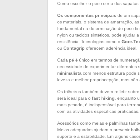
Como escolher o peso certo dos sapatos p
Os componentes principais
de um sapato
os materiais, o sistema de amarração, a
fundamental na determinação do peso fina
nylon ou tecidos sintéticos, pode ajudar a
resistência. Tecnologias como o
Gore-Te
ou
Contagrip
oferecem aderência ideal.
Cada pé é único em termos de numeração,
necessidade de experimentar diferentes 
minimalista
com menos estrutura pode s
leveza e melhor propriocepção, mas não é
Os trilheiros também devem refletir sobre 
será ideal para o
fast hiking
, enquanto u
mais pesado, é indispensável para terreno
com as atividades específicas praticadas.
Acessórios como meias e palmilhas també
Meias adequadas ajudam a prevenir bolh
suporte e a estabilidade. Em alguns caso