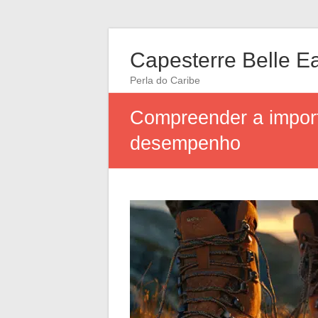
Capesterre Belle E
Perla do Caribe
Compreender a impor
desempenho