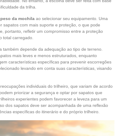
urabilidade. No entanto, a escolha deve ser feita com base
ficuldade da trilha.
o
peso da mochila
ao selecionar seu equipamento. Uma
r sapatos com mais suporte e proteção, o que pode
e, portanto, refletir um compromisso entre a proteção
o total carregado.
ha também depende da adequação ao tipo de terreno.
apatos mais leves e menos estruturados, enquanto
em características específicas para prevenir escorregões
elecionado levando em conta suas características, visando
reocupações individuais do trilheiro, que variam de acordo
s podem priorizar a segurança e optar por sapatos que
rilheiros experientes podem favorecer a leveza para um
eso dos sapatos deve ser acompanhada de uma reflexão
ias específicas do itinerário e do próprio trilheiro.