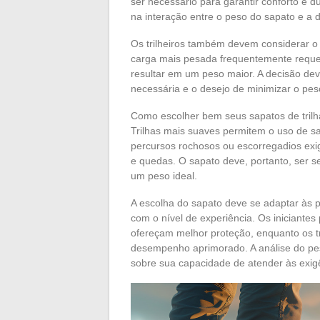
ser necessário para garantir conforto e d
na interação entre o peso do sapato e a di
Os trilheiros também devem considerar 
carga mais pesada frequentemente reque
resultar em um peso maior. A decisão dev
necessária e o desejo de minimizar o pes
Como escolher bem seus sapatos de tril
Trilhas mais suaves permitem o uso de s
percursos rochosos ou escorregadios exig
e quedas. O sapato deve, portanto, ser s
um peso ideal.
A escolha do sapato deve se adaptar às p
com o nível de experiência. Os iniciante
ofereçam melhor proteção, enquanto os t
desempenho aprimorado. A análise do p
sobre sua capacidade de atender às exigênc