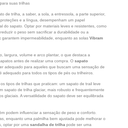
ara suas trilhas
 de trilha, a saber, a sola, a entressola, a parte superior,
s proteções e a língua, desempenham um papel
l do sapato. Optar por materiais leves e resistentes, como
 reduzir o peso sem sacrificar a durabilidade ou a
x
garantem impermeabilidade, enquanto as solas
Vibram
 largura, volume e arco plantar, o que destaca a
sapatos antes de realizar uma compra. O
sapato
er adequado para aqueles que buscam uma sensação de
 adequado para todos os tipos de pés ou trilheiros.
os tipos de trilhas que praticam: um sapato de trail leve
m sapato de trilha glaciar, mais robusto e frequentemente
s glaciais. A versatilidade do sapato deve ser equilibrada
m podem influenciar a sensação de peso e conforto.
as, enquanto uma palmilha bem ajustada pode melhorar o
s, optar por uma
sandalha de trilha
pode ser uma