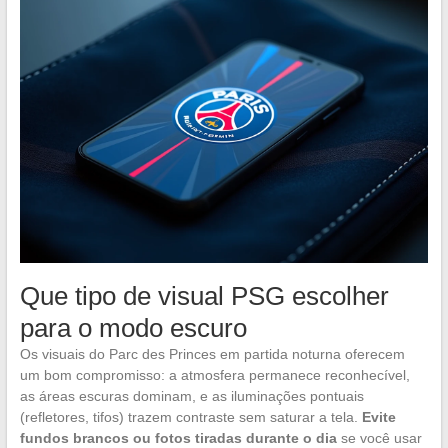
Que tipo de visual PSG escolher
para o modo escuro
Os visuais do Parc des Princes em partida noturna oferecem
um bom compromisso: a atmosfera permanece reconhecível,
as áreas escuras dominam, e as iluminações pontuais
(refletores, tifos) trazem contraste sem saturar a tela.
Evite
fundos brancos ou fotos tiradas durante o dia
se você usar