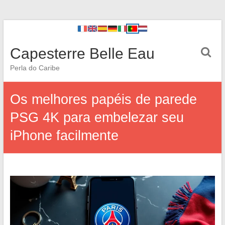
Capesterre Belle Eau
Perla do Caribe
Os melhores papéis de parede
PSG 4K para embelezar seu
iPhone facilmente