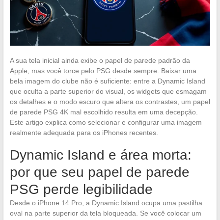
A sua tela inicial ainda exibe o papel de parede padrão da
Apple, mas você torce pelo PSG desde sempre. Baixar uma
bela imagem do clube não é suficiente: entre a Dynamic Island
que oculta a parte superior do visual, os widgets que esmagam
os detalhes e o modo escuro que altera os contrastes, um papel
de parede PSG 4K mal escolhido resulta em uma decepção.
Este artigo explica como selecionar e configurar uma imagem
realmente adequada para os iPhones recentes.
Dynamic Island e área morta:
por que seu papel de parede
PSG perde legibilidade
Desde o iPhone 14 Pro, a Dynamic Island ocupa uma pastilha
oval na parte superior da tela bloqueada. Se você colocar um